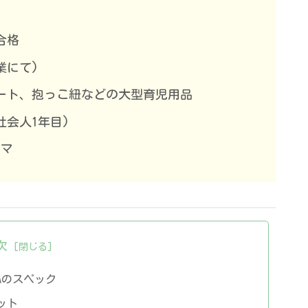
合格
業にて)
ート、抱っこ紐などの大型育児用品
社会人1年目)
ママ
次
Aのスペック
ット