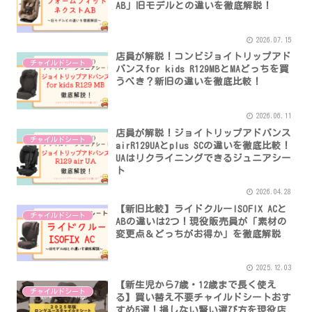
AB」旧モデルとの違いを徹底解説！
2026.07.15
店員が解説！コンビジョイトリップアド
チャイルドシート
バンスfor kids R129MBとMAどっちを買
うべき？新旧の違いを徹底比較！
2026.06.11
店員が解説！ジョイトリップアドバンス
チャイルドシート
airR129UAとplus SCの違いを徹底比較！
UAはリクライニングできるジュニアシー
ト
2026.04.28
【新旧比較】ライドクルーISOFIX ACと
チャイルドシート
ABの違いは2つ！現役販売員が「素材の
変更点＆どっちがお得か」を徹底解説
2025.12.03
【新生児から7歳・12歳まで長く使え
チャイルドシート
る】買い替え不要チャイルドシートおす
すめ5選！損しない賢い選び方を現役店