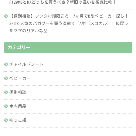
R129MBとMAどっちを買うべき？新旧の違いを徹底比較！
【個別相談】レンタル期限迫る！7ヶ月でB型ベビーカー探し！
SNSで人気のバガブーを買う直前で「A型（スゴカル）」に戻っ
たママのリアルな話
カテゴリー
チャイルドシート
ベビーカー
個別相談
室内用品
抱っこ紐