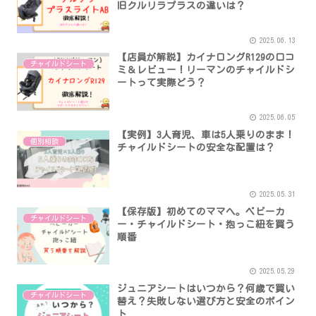
旧クルリラプラスの違いは？
2025.06.13
【店員が解説】カイナロングR129の口コ
チャイルドシート
ミ＆レビュー！リーマンのチャイルドシ
ートって実際どう？
2025.06.05
【実例】3人育児、車は5人乗りのまま！
個別相談
チャイルドシートの安全な配置は？
2025.05.31
【保存版】初めてのママへ。ベビーカ
チャイルドシート
ー・チャイルドシート・抱っこ紐を買う
順番
2025.05.29
ジュニアシートはいつから？何歳で買い
チャイルドシート
替え？失敗しない選び方と安全のポイン
ト