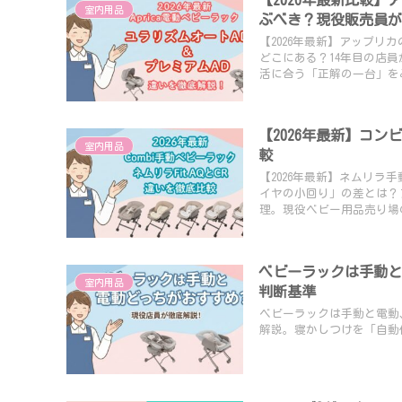
室内用品
ぶべき？現役販売員
【2026年最新】アップリ
どこにある？14年目の店
活に合う「正解の一台」を
【2026年最新】コンビ
室内用品
較
【2026年最新】ネムリラ
イヤの小回り」の差とは？
理。現役ベビー用品売り場
ベビーラックは手動と
室内用品
判断基準
ベビーラックは手動と電動
解説。寝かしつけを「自動