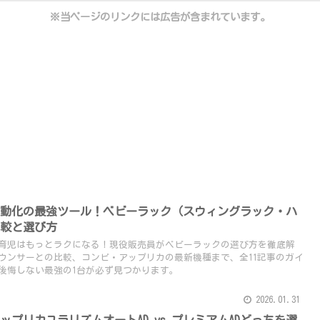
※当ページのリンクには広告が含まれています。
自動化の最強ツール！ベビーラック（スウィングラック・ハ
比較と選び方
育児はもっとラクになる！現役販売員がベビーラックの選び方を徹底解
バウンサーとの比較、コンビ・アップリカの最新機種まで、全11記事のガイ
後悔しない最強の1台が必ず見つかります。
2026.01.31
アップリカユラリズムオートAD vs プレミアムADどっちを選