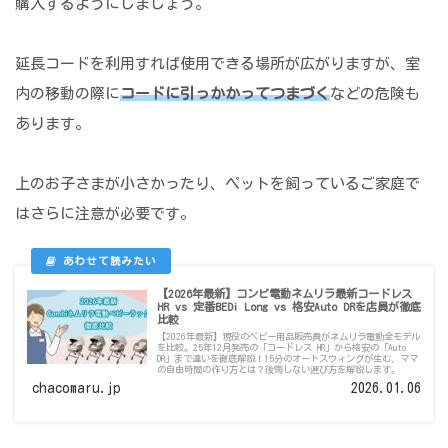
購入するようにしましょう。
延長コードを利用すれば使用できる場所が広がりますが、室
内の移動の際に
コードに引っかかってつまづく
などの危険も
あります。
上のお子さまが小さかったり、ペットを飼っているご家庭で
はさらに注意が必要です。
【2026年最新】コンビ電動ネムリラ最新コードレス
HR vs 定番BEDi Long vs 格安Auto DRを店員が徹底
比較
【2026年最新】現役のベビー用品販売員がネムリラ電動全モデル
を比較。25年12月発売の「コードレス HR」から格安の「Auto
DR」まで違いを徹底解説！15分のオートスウィングが生む、ママ
の自由時間の作り方とは？後悔しない選び方を解説します。
chacomaru.jp
2026.01.06