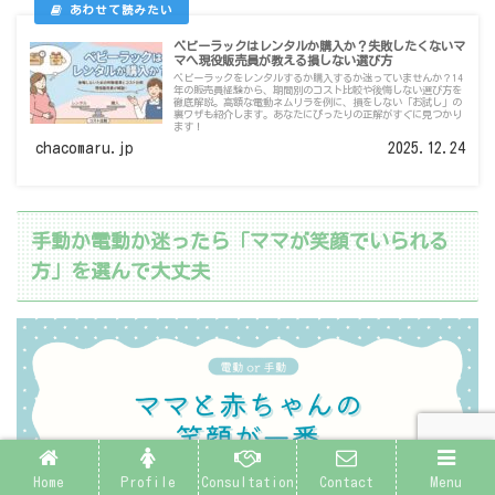
ベビーラックはレンタルか購入か？失敗したくないマ
マへ現役販売員が教える損しない選び方
ベビーラックをレンタルするか購入するか迷っていませんか？14
年の販売員経験から、期間別のコスト比較や後悔しない選び方を
徹底解説。高額な電動ネムリラを例に、損をしない「お試し」の
裏ワザも紹介します。あなたにぴったりの正解がすぐに見つかり
ます！
chacomaru.jp
2025.12.24
手動か電動か迷ったら「ママが笑顔でいられる
方」を選んで大丈夫
Home
Profile
Consultation
Contact
Menu