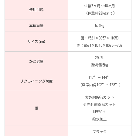
生後7ヶ月～48ヶ月
使用月齢
（体重約22kgまで)
本体重量
5.6kg
開：W521×D857×H1053
サイズ(mm)
閉：W521×D310×H628～752
29.2L
かご容量
耐荷重5kg
117°～144°
リクライニング角度
（座席内角102°～128°)
紫外線99％カット
近赤外線83％カット
幌
UPF50＋
撥水加工
ブラック