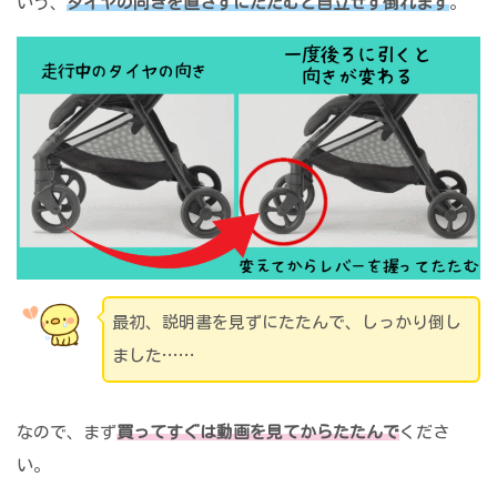
いう、
タイヤの向きを直さずにたたむと
自立
せず
倒れます
。
最初、説明書を見ずにたたんで、しっかり倒し
ました……
なので、まず
買ってすぐは動画を見てからたたんで
くださ
い。