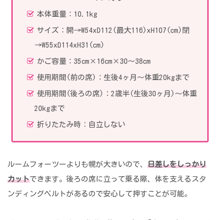
本体重量：10.1kg
サイズ：開→W54xD112(最大116)xH107(cm)閉
→W55xD114xH31(cm)
かご容量：35cm×16cm×30～38cm
使用期間(前の席)：生後4ヶ月～体重20kgまで
使用期間(後ろの席)：2歳半(生後30ヶ月)～体重
20kgまで
折りたたみ時：自立しない
ルームフォーツーよりも幌が大きいので、
日差しをしっかり
カット
できます。後ろの席に立って乗る際、体を支えるスタ
ンディングベルトがあるので安心して押すことが可能。