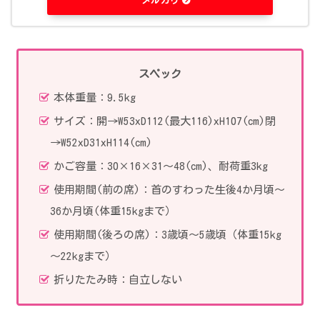
メルカリ
スペック
本体重量：9.5kg
サイズ：開→W53xD112(最大116)xH107(cm)閉
→W52xD31xH114(cm)
かご容量：30×16×31～48(cm)、耐荷重3kg
使用期間(前の席)：首のすわった生後4か月頃～
36か月頃(体重15kgまで）
使用期間(後ろの席)：3歳頃～5歳頃（体重15kg
～22kgまで）
折りたたみ時：自立しない