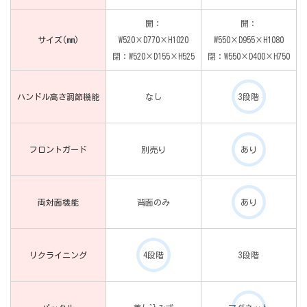
開：
開：
サイズ(mm)
W520×D770×H1020
W550×D955×H1080
閉：W520×D155×H525
閉：W550×D400×H750
ハンドル高さ調節機能
なし
3段階
フロントガード
別売り
あり
両対面機能
背面のみ
あり
リクライニング
4段階
3段階