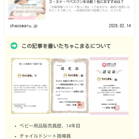
ス・ヌナ・べべスワンを比較！他におすすめは？
「出産準備リストに『抱っこ紐』ってあるから、産前に用意しな
きゃ！そう思って、一生懸命お店で試着したり、口コミを...
chacomaru.jp
2026.02.14
この記事を書いたちゃこまるについて
ベビー用品販売員歴、14年目
チャイルドシート指導員