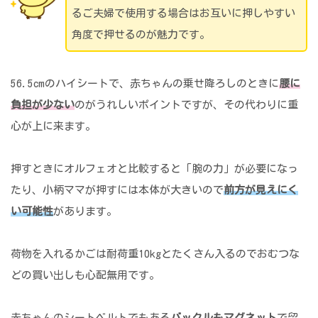
るご夫婦で使用する場合はお互いに押しやすい
角度で押せるのが魅力です。
56.5cmのハイシートで、赤ちゃんの乗せ降ろしのときに
腰に
負担が少ない
のがうれしいポイントですが、その代わりに重
心が上に来ます。
押すときにオルフェオと比較すると「腕の力」が必要になっ
たり、小柄ママが押すには本体が大きいので
前方が見えにく
い可能性
があります。
荷物を入れるかごは耐荷重10kgとたくさん入るのでおむつな
どの買い出しも心配無用です。
赤ちゃんのシートベルトでもある
バックルもマグネット
で留