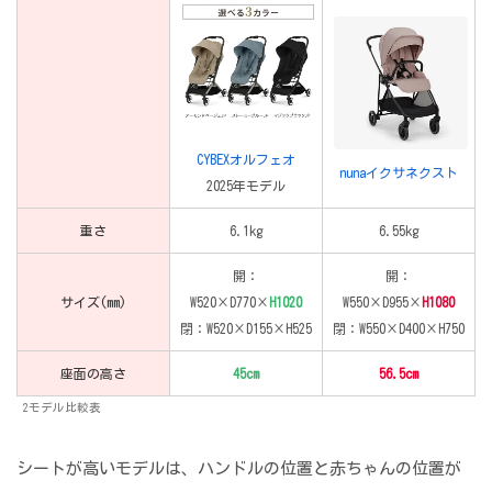
CYBEXオルフェオ
nunaイクサネクスト
2025年モデル
重さ
6.1kg
6.55kg
開：
開：
サイズ(mm)
W520×D770×
H1020
W550×D955×
H1080
閉：W520×D155×H525
閉：W550×D400×H750
座面の高さ
45cm
56.5cm
2モデル比較表
シートが高いモデルは、ハンドルの位置と赤ちゃんの位置が