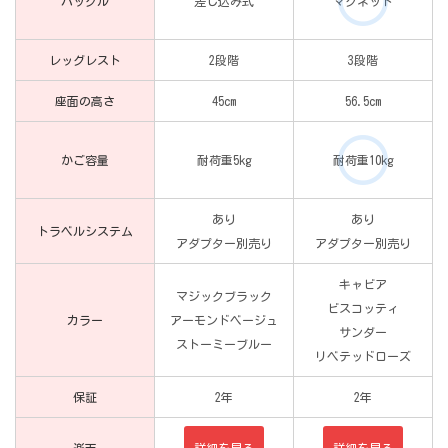
バックル
差し込み式
マグネット
レッグレスト
2段階
3段階
座面の高さ
45cm
56.5cm
かご容量
耐荷重5kg
耐荷重10kg
あり
あり
トラベルシステム
アダプター別売り
アダプター別売り
キャビア
マジックブラック
ビスコッティ
カラー
アーモンドベージュ
サンダー
ストーミーブルー
リベテッドローズ
保証
2年
2年
楽天
詳細を見る
詳細を見る