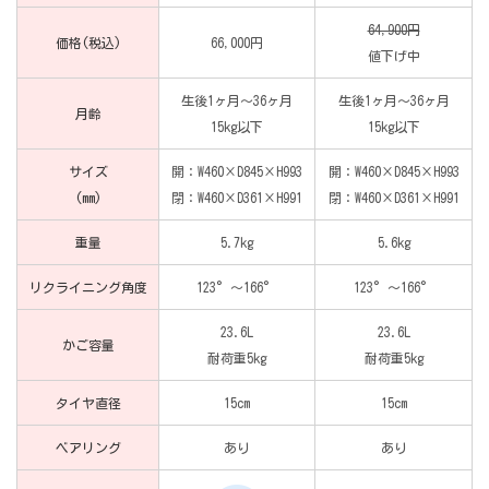
64,900円
価格(税込)
66,000円
値下げ中
生後1ヶ月～36ヶ月
生後1ヶ月～36ヶ月
月齢
15kg以下
15kg以下
サイズ
開：W460×D845×H993
開：W460×D845×H993
(mm)
閉：W460×D361×H991
閉：W460×D361×H991
重量
5.7kg
5.6kg
リクライニング角度
123°〜166°
123°〜166°
23.6L
23.6L
かご容量
耐荷重5kg
耐荷重5kg
タイヤ直径
15cm
15cm
ベアリング
あり
あり