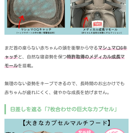
まだ首の座らない赤ちゃんの頭を衝撃から守る
マシュマロGキ
ャッチ
と、自然な寝姿勢を保つ
特許取得のメディカル成長マ
モール
を搭載。
無理のない姿勢をキープできるので、長時間のお出かけでも
赤ちゃんが疲れにくく、健やかな成長を妨げません。
日差しを遮る「7枚合わせの巨大なカプセル」