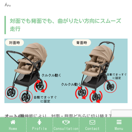
ん。
対面でも背面でも、曲がりたい方向にスムーズ
走行
オート4輪
機能により、対面・背面どちらに切り替えても、
常
に前輪がフリーに動く
よう自動調整されます。狭い駅の改札
Home
Profile
Consultation
Contact
Menu