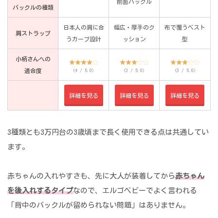
前面バックル
バックルの種類
日本人の肩に合
幅広・厚手のク
布で覆うベスト
肩ストラップ
うカーブ設計
ッション
型
小柄さんへの
適合度
(4 / 5.0)
(3 / 5.0)
(3 / 5.0)
詳細を見る
詳細を見る
詳細を見る
3種類とも3万円台の3歳頃まで長く使用できる点は共通してい
ます。
赤ちゃんの入れやすさも、先に大人が装着してから
赤ちゃん
を後入れするタイプ
なので、エルゴベビーでよく言われる
「背中のバックルが留められない問題」はありません。