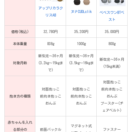
アップリカラク
ヌナCUDLclik
べべスワンBTベ
リスAB
スト
価格(税込)
32,780円
35,200円
35,000円
本体重量
838g
1000g
800g
新生児〜36ヶ月
新生児〜36ヶ月
新生児〜36ヶ月
対象月齢
(3.2kg～15kgま
(3.5kg～16kgま
(15kg未満)
で)
で)
対面抱っこ
対面抱っこ
対面抱っこ
前向き抱っこ
抱き方の種類
前向き抱っこ
前向き抱っこ
おんぶ
おんぶ
おんぶ
ブースター(チ
ェアベルト)
赤ちゃんを入れ
マグネット式
る部分の
前面バックル
ファスナー