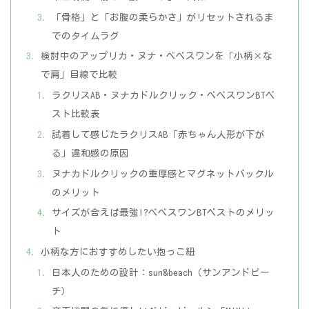
「骨格」と「お腹の柔らかさ」がリセットされるま
でのタイムラグ
検討中のアップリカ・ヌナ・べべスワンを「小柄×な
で肩」目線で比較
ラクリスAB・ヌナカドルクリック・べべスワンBTベ
スト比較表
試着して感じたラクリスAB「赤ちゃん人形が下が
る」違和感の原因
ヌナカドルクリックの重厚感とマグネットバックル
のメリット
サイズが合えば最強!?べべスワンBTベストのメリッ
ト
小柄な方におすすめしたい抱っこ紐
日本人のための設計：sun&beach（サンアンドビー
チ）