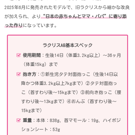
2025年6月に発売されたモデルで、旧ラクリスから細かな改良
が加えられ、より
“日本の赤ちゃんとママ・パパ”に寄り添
った作り
になっています。
ラクリスAB基本スペック
使用期間
：生後14日（体重3.2kg以上）〜36ヶ月
（体重15kg）まで
抱き方
：①新生児タテ対面抱っこ（生後14日以
降かつ体重3.2kg以上7kgまで）②タテ対面抱っ
こ（首すわり後～15kgまで）③前向き抱っこ（腰
すわり後～13kgまで）④おんぶ（首すわり後～
15kgまで）
重量
：本体：838g、首マモール：19g、ハイポジ
ションシート：53g