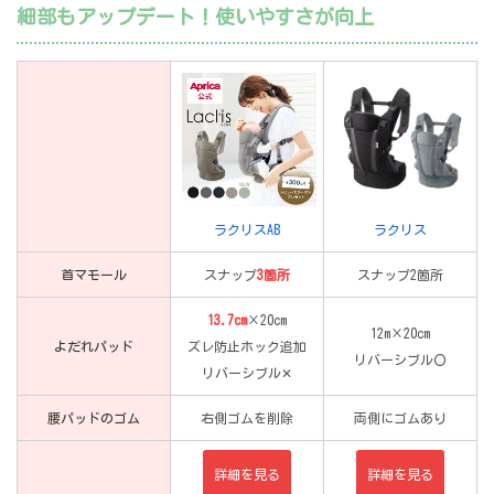
細部もアップデート！使いやすさが向上
ラクリスAB
ラクリス
首マモール
スナップ
3箇所
スナップ2箇所
13.7cm
×20cm
12m×20cm
よだれパッド
ズレ防止ホック追加
リバーシブル〇
リバーシブル✕
腰パッドのゴム
右側ゴムを削除
両側にゴムあり
詳細を見る
詳細を見る