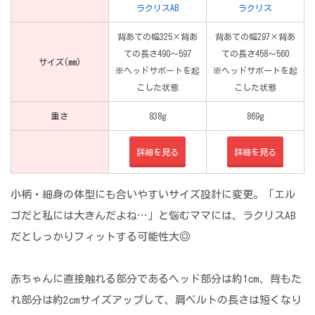
ラクリスAB
ラクリス
背あての幅325×背あ
背あての幅297×背あ
ての長さ490～597
ての長さ458～560
サイズ(mm)
※ヘッドサポートを起
※ヘッドサポートを起
こした状態
こした状態
重さ
838g
869g
詳細を見る
詳細を見る
小柄・細身の体型にも合いやすいサイズ設計に変更。「エル
ゴだと私には大きんだよね…」と悩むママには、ラクリスAB
だとしっかりフィットする可能性大◎
赤ちゃんに直接触れる部分であるヘッド部分は約1cm、背もた
れ部分は約2cmサイズアップして、肩ベルトの長さは短くなり