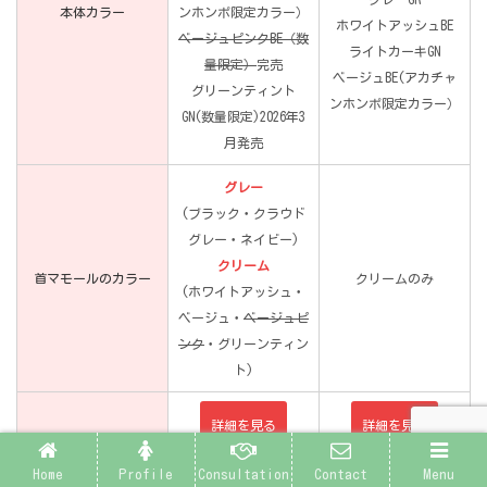
本体カラー
ンホンポ限定カラー）
ホワイトアッシュBE
ベージュピンクBE（数
ライトカーキGN
量限定）
完売
ベージュBE(アカチャ
グリーンティント
ンホンポ限定カラー）
GN(数量限定)2026年3
月発売
グレー
(ブラック・クラウド
グレー・ネイビー)
クリーム
首マモールのカラー
クリームのみ
(ホワイトアッシュ・
ベージュ・
ベージュピ
ンク
・グリーンティン
ト)
詳細を見る
詳細を見る
Home
Profile
Consultation
Contact
Menu