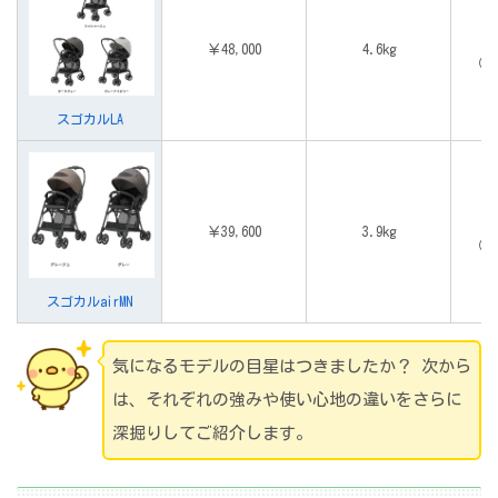
￥48,000
4.6kg
（体
スゴカルLA
￥39,600
3.9kg
（体
スゴカルairMN
気になるモデルの目星はつきましたか？ 次から
は、それぞれの強みや使い心地の違いをさらに
深掘りしてご紹介します。