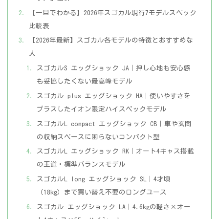
【一目でわかる】2026年スゴカル現行7モデルスペック
比較表
【2026年最新】スゴカル各モデルの特徴とおすすめな
人
スゴカルS エッグショック JA｜押し心地も安心感
も妥協したくない最高峰モデル
スゴカル plus エッグショック HA｜使いやすさを
プラスしたイオン限定ハイスペックモデル
スゴカルL compact エッグショック CB｜車や玄関
の収納スペースに困らないコンパクト型
スゴカルL エッグショック RK｜オート4キャス搭載
の王道・標準バランスモデル
スゴカルL long エッグショック SL｜4才頃
（18kg）まで買い替え不要のロングユース
スゴカル エッグショック LA｜4.6kgの軽さ×オー