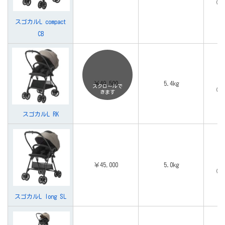
（体
スゴカルL compact
CB
￥49,500
5.4kg
スクロールで
（体
きます
スゴカルL RK
￥45,000
5.0kg
（体
スゴカルL long SL