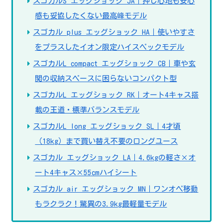
スゴカルS エッグショック JA｜押し心地も安心
感も妥協したくない最高峰モデル
スゴカル plus エッグショック HA｜使いやすさ
をプラスしたイオン限定ハイスペックモデル
スゴカルL compact エッグショック CB｜車や玄
関の収納スペースに困らないコンパクト型
スゴカルL エッグショック RK｜オート4キャス搭
載の王道・標準バランスモデル
スゴカルL long エッグショック SL｜4才頃
（18kg）まで買い替え不要のロングユース
スゴカル エッグショック LA｜4.6kgの軽さ×オ
ート4キャス×55cmハイシート
スゴカル air エッグショック MN｜ワンオペ移動
もラクラク！驚異の3.9kg最軽量モデル