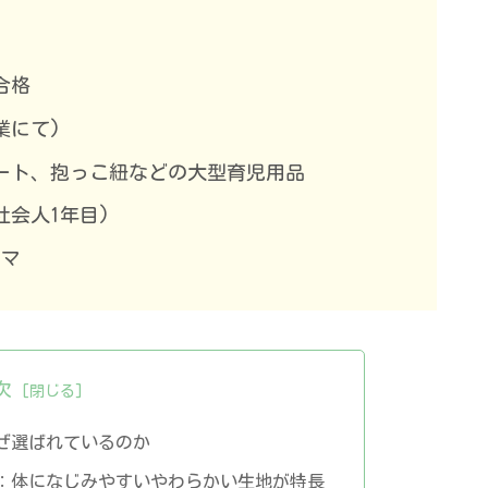
合格
業にて)
ート、抱っこ紐などの大型育児用品
社会人1年目)
ママ
次
ぜ選ばれているのか
：体になじみやすいやわらかい生地が特長