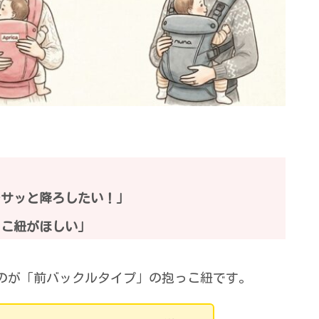
」
をサッと降ろしたい！」
っこ紐がほしい」
のが「前バックルタイプ」の抱っこ紐です。